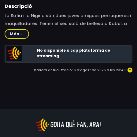
Descripció
La Sofia i la Nigina són dues joves amigues perruqueres i
maquilladores. Tenen el seu saló de bellesa a Kabul, a
l'Afganistan. Des de l'interior del local veuen com els
Més...
talibans, que fa uns dies que han capturat la ciutat i
s'han ensenyorit del país sencer, ronden a prop seu. Des
No disponible a cap plataforma de
de la victòria talibana, el saló s'ha convertit en refugi
streaming
per a dones a la capital afganesa.
Darrera actualització: 6 d'agost de 2026 a les 23:48