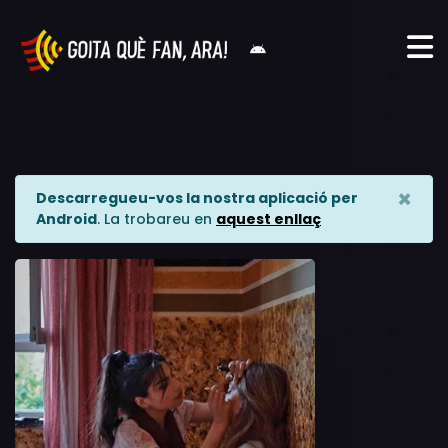
×
Descarregueu-vos la nostra aplicació per
Android
. La trobareu en
aquest enllaç