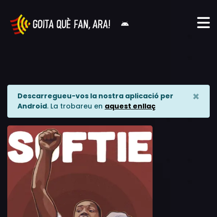
×
Descarregueu-vos la nostra aplicació per
Android
. La trobareu en
aquest enllaç