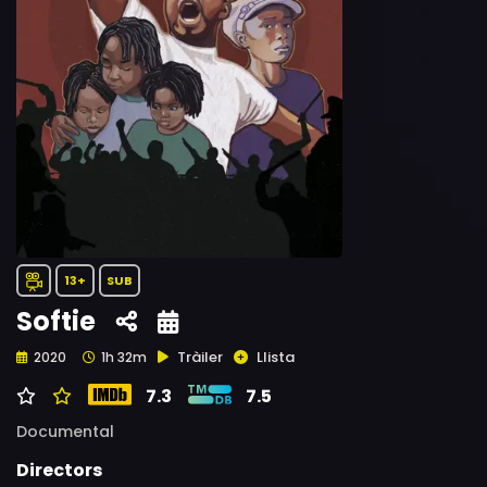
13+
SUB
Softie
Tràiler
Llista
2020
1h 32m
7.3
7.5
Documental
Directors