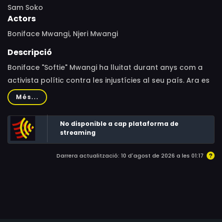
Sam Soko
Actors
Boniface Mwangi, Njeri Mwangi
Descripció
Boniface "Softie" Mwangi ha lluitat durant anys com a
activista polític contra les injustícies al seu país. Ara es
disposa a anar un pas més enllà, presentant-se a les
Més...
eleccions regionals a Kenya. Des del moment en què
pren la decisió, comentant-li aquesta possibilitat a la
No disponible a cap plataforma de
seva dona Njeri, l'activista enfronta cada nou repte amb
streaming
optimisme. No obstant això, liderar una campanya
Darrera actualització: 10 d'agost de 2026 a les 01:17
transparent i honesta contra oponents corruptes es
torna una empresa cada vegada més complexa, per a
la qual l'idealisme no és suficient.