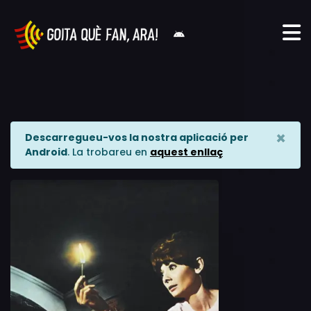
×
Descarregueu-vos la nostra aplicació per
Android
. La trobareu en
aquest enllaç