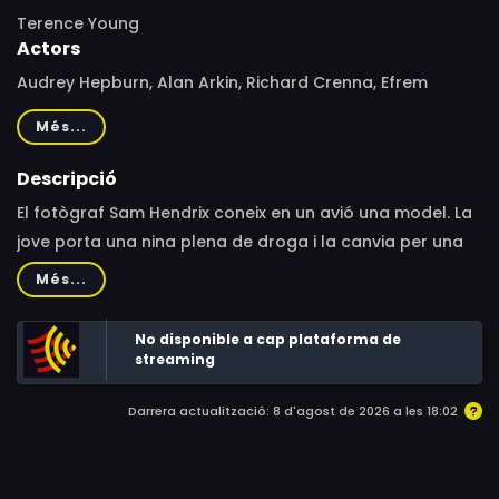
Terence Young
Actors
Audrey Hepburn, Alan Arkin, Richard Crenna, Efrem
Zimbalist Jr., Jack Weston, Samantha Jones, Julie Herrod,
Més...
Robby Benson, Mel Ferrer, Gary Morgan, Bill Walters,
Jean Del Val, Frank O'Brien, Packy McFarland
Descripció
El fotògraf Sam Hendrix coneix en un avió una model. La
jove porta una nina plena de droga i la canvia per una
nina de regal que porta Sam sense que aquest se
Més...
n'adoni. Més tard, a Greenwich Village, dos delinqüents
que intenten recuperar la droga són a l'apartament del
No disponible a cap plataforma de
fotògraf amb Roat (Alan Arkin), un despietat criminal
streaming
que ha assassinat la model perquè intentava trair-lo. La
Darrera actualització: 8 d'agost de 2026 a les 18:02
seva conversa es veu interrompuda per l'arribada de
Susy (Audrey Hepburn), la dona de Sam, que és cega.