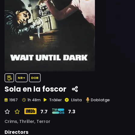
NR+
DOB
Sola en la foscor
Tràiler
Llista
Doblatge
1967
1h 48m
7.7
7.3
Crims,
Thriller,
Terror
Directors