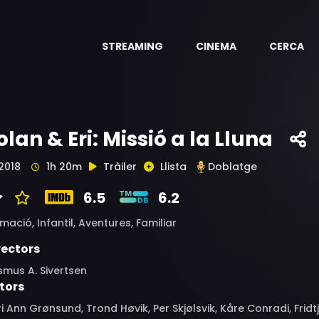
STREAMING
CINEMA
CERCA
olan & Eri: Missió a la Lluna
2018
1h 20m
Tràiler
Llista
Doblatge
6.5
6.2
imació,
Infantil,
Aventures,
Familiar
rectors
mus A. Sivertsen
tors
i Ann Grønsund, Trond Høvik, Per Skjølsvik, Kåre Conradi, Frid