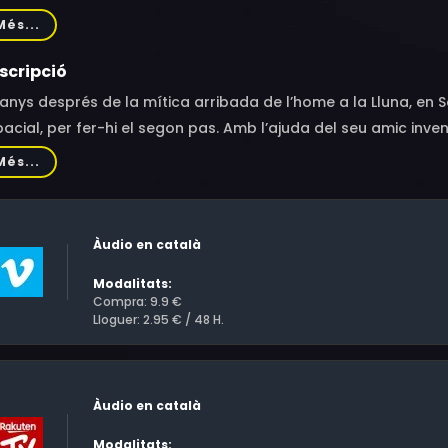
inar Sagen, Bjarte Hjelmeland, Ingar Helge Gimle, Hege Schøy
Més...
umann Semb, Fredrikke Egeberg, Espen Sandvik, Lena Meieran
scripció
anys després de la mítica arribada de l’home a la Lluna, en S
acial, per fer-hi el segon pas. Amb l’ajuda del seu amic inve
struir la nau i arribar a l’espai? Una pel·lícula plena de det
Més...
 un rerefons irònic sobre els esdeveniments polítics actuals
Àudio en català
Modalitats:
Compra: 9.9 €
Lloguer: 2.95 € / 48 H.
Àudio en català
Modalitats: