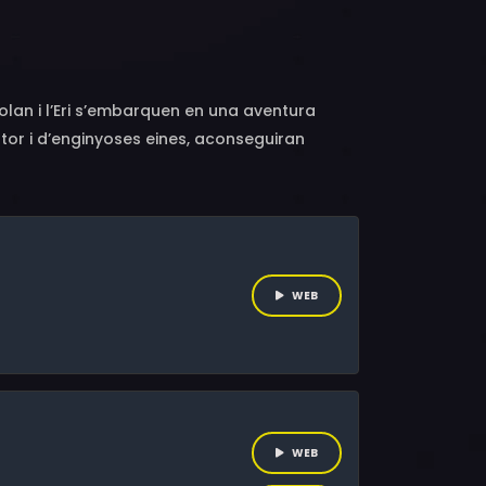
en, Christine Hope, Tina Buraas, Sara Luna
, Bruce Masonic
olan i l’Eri s’embarquen en una aventura
ntor i d’enginyoses eines, aconseguiran
alls imaginatius i personatges entranyables
.
WEB
WEB