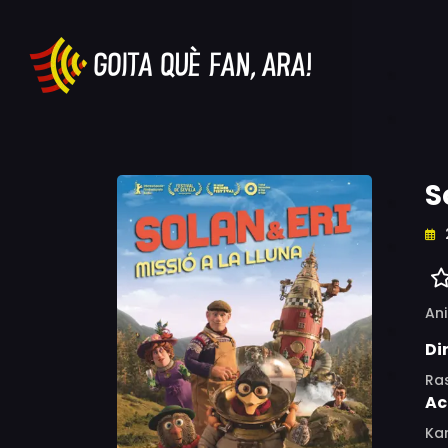
S
An
Di
Ras
Ac
Kar