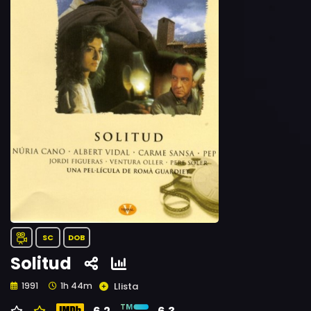
SC
DOB
Solitud
Llista
1991
1h 44m