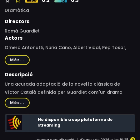
6.2
6.3
Dramàtica
Directors
Romà Guardiet
Actors
Omero Antonutti, Núria Cano, Albert Vidal, Pep Tosar,
Carme Sansa, Jordi Figueras
Més...
Descripció
Una acurada adaptació de la novel·la clàssica de
Víctor Català definida per Guardiet com"un drama
psicològic de l'aïllament i la incomunicació que utilitza la
Més...
dimensió èpica del marc rural".
No disponible a cap plataforma de
streaming
Darrera actualització: 4 d'agost de 2026 a les 16:25