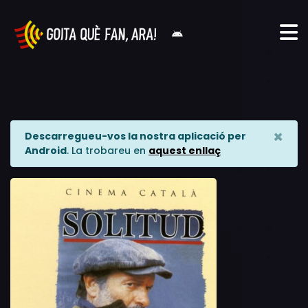
×
Descarregueu-vos la nostra aplicació per
Android
. La trobareu en
aquest enllaç