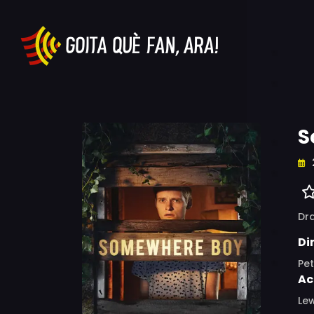
S
Dr
Di
Pet
Ac
Lew