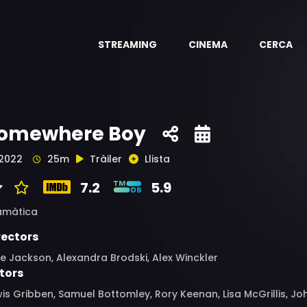
STREAMING
CINEMA
CERCA
omewhere Boy
2022
25m
Tràiler
Llista
7.2
5.9
amàtica
rectors
e Jackson, Alexandra Brodski, Alex Winckler
tors
is Gribben, Samuel Bottomley, Rory Keenan, Lisa McGrillis, Jo