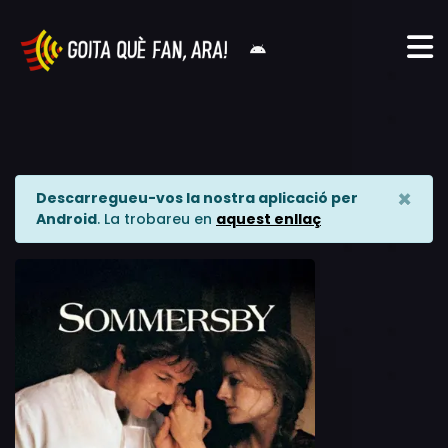
×
Descarregueu-vos la nostra aplicació per
Android
. La trobareu en
aquest enllaç