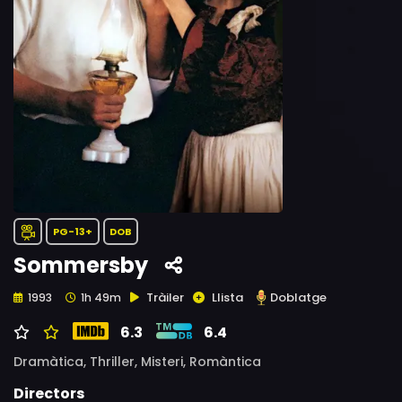
PG-13+
DOB
Sommersby
Tràiler
Llista
Doblatge
1993
1h 49m
6.3
6.4
Dramàtica,
Thriller,
Misteri,
Romàntica
Directors