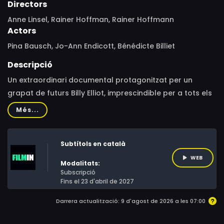
Directors
Anne Linsel, Rainer Hoffman, Rainer Hoffmann
Actors
Pina Bausch, Jo-Ann Endicott, Bénédicte Billiet
Descripció
Un extraordinari documental protagonitzat per un
grapat de futurs Billy Elliot, imprescindible per a tots els
amants de la dansa i el cinema. L’any 2008, la famosa
Més...
ballarina i coreògrafa Pina Bausch selecciona 40
adolescents que no havien sentit parlar mai d'ella per
Subtítols en català
formar part de l'espectacle KONTAKTHOF. Durant els 10
mesos d'assajos fins a la nit de l'estrena, els joves
WEB
Modalitats:
ballarins descobreixen el geni de Bausch i els seus
Subscripció
Fins el 23 d'abril de 2027
propis cossos. Pina va morir el 2009. La pel·lícula és un
testimoni del seu treball revolucionari.
Darrera actualització: 9 d'agost de 2026 a les 07:00