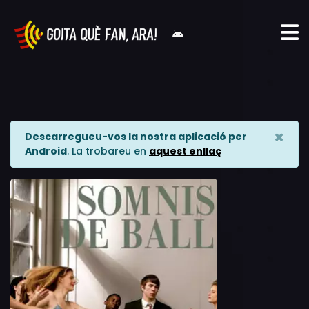
×
Descarregueu-vos la nostra aplicació per
Android
. La trobareu en
aquest enllaç