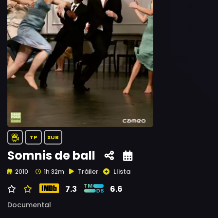
TP
SUB
Somnis de ball
Tràiler
Llista
2010
1h 32m
7.3
6.6
Documental