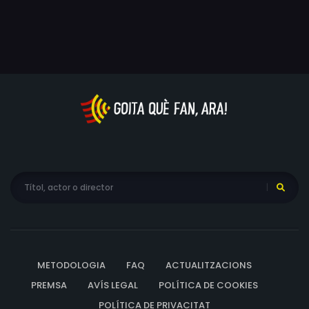
allunyar-se cada vegada més de la seva cultura. Nati i
Bella, d'altra banda, semblen fascinades per un món
estrany per a elles. Quan les noies coneixen a dos joves
patriotes kurds, la situació amenaça amb escalar.
METODOLOGIA
FAQ
ACTUALITZACIONS
PREMSA
AVÍS LEGAL
POLÍTICA DE COOKIES
POLÍTICA DE PRIVACITAT