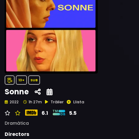
13+
SUB
Sonne
Tràiler
Llista
2022
1h 27m
6.1
5.5
Dramàtica
Directors