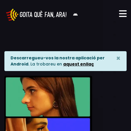
×
Descarregueu-vos la nostra aplicació per
Android
. La trobareu en
aquest enllaç