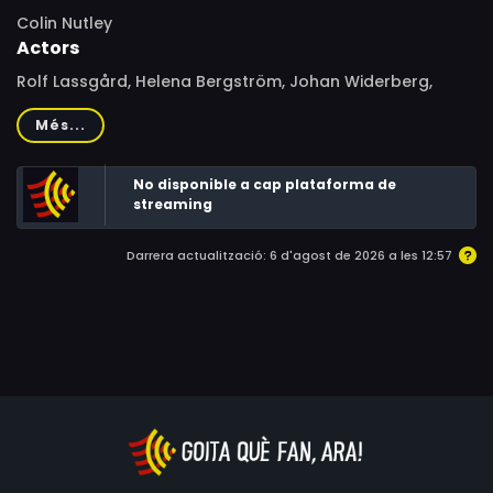
Colin Nutley
Actors
Rolf Lassgård, Helena Bergström, Johan Widerberg,
Gunilla Röör, Jonas Falk, Linda Ulvaeus, Bergljót
Més...
Arnadóttir, Per Sandberg, Rikard Wolff, Magnus Carlson
No disponible a cap plataforma de
streaming
Darrera actualització: 6 d'agost de 2026 a les 12:57