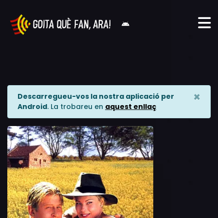
×
Descarregueu-vos la nostra aplicació per
Android
. La trobareu en
aquest enllaç