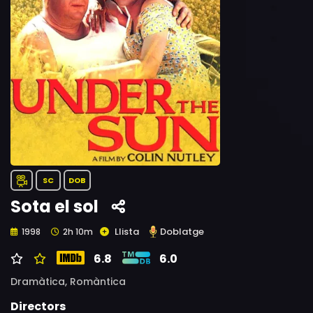
SC
DOB
Sota el sol
Llista
Doblatge
1998
2h 10m
6.8
6.0
Dramàtica,
Romàntica
Directors