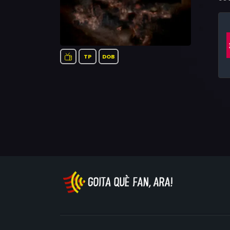
TP
DOB