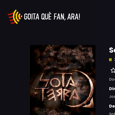
S
Do
Di
Jo
De
So