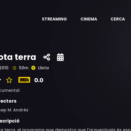
STREAMING
CINEMA
CERCA
ota terra
2010
50m
Llista
0.0
cumental
rectors
sep M. Andrés
scripció
ta terra, el programa que demostra que l'arqueologia és esp