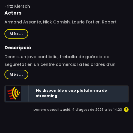
Fritz Kiersch
Actors
Armand Assante, Nick Cornish, Laurie Fortier, Robert
Rusler
Més...
Descripció
Dennis, un jove conflictiu, treballa de guàrdia de
seguretat en un centre comercial a les ordres d'un
vigilant obsessiu, Harley, amb una professionalitat
Més...
irreprotxable com a vigilant oculta fets horribles. Però
passa una cosa sospitosa: desviament de diners de la
No disponible a cap plataforma de
companyia a comptes fantasmes, desaparició dels
streaming
acusats per robatori. De sobte, Dennis descobreix que el
Darrera actualització: 4 d'agost de 2026 a les 14:23
seu cap és un psicòpata que gaudeix torturant i matant.