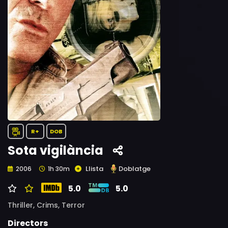
R+
DOB
Sota vigilància
Llista
Doblatge
2006
1h 30m
5.0
5.0
Thriller,
Crims,
Terror
Directors