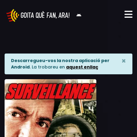
×
Descarregueu-vos la nostra aplicació per
Android
. La trobareu en
aquest enllaç