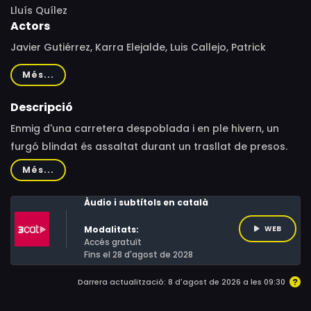
Lluís Quílez
Actors
Javier Gutiérrez, Karra Elejalde, Luis Callejo, Patrick
Criado, Andrés Gertrúdix, Isak Férriz, Miquel Gelabert,
Més...
Florin Opritescu, Édgar Vittorino, Àlex Monner, Carla
Chiorazzo, Sebastián Haro, Eva Manjón, Ángel Solo, Marc
Descripció
Padró, Jon Rod, Jimena Chiorazzo, Óscar Rojo, Pol
Enmig d'una carretera despoblada i en ple hivern, un
Cardona
furgó blindat és assaltat durant un trasllat de presos.
Algú busca un dels reclusos i no pararà fins a alliberar-
Més...
lo, però el pla canvia de rumb quan el Martín, el
conductor del furgó, aconsegueix atrinxerar-se dins del
Àudio i subtítols en català
vehicle blindat amb els reclusos i es converteix en el seu
Modalitats:
WEB
únic obstacle.
Accés gratuït
Fins el 28 d'agost de 2028
Darrera actualització: 8 d'agost de 2026 a les 09:30