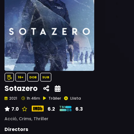
16+
DOB
SUB
Sotazero
Tràiler
Llista
2021
1h 46m
7.0
6.2
6.3
Acció,
Crims,
Thriller
Directors