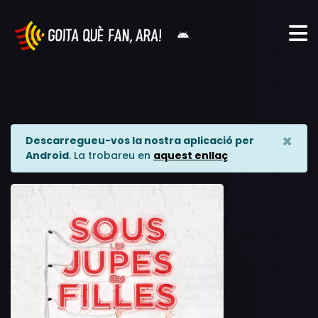
×
Descarregueu-vos la nostra aplicació per
Android
. La trobareu en
aquest enllaç