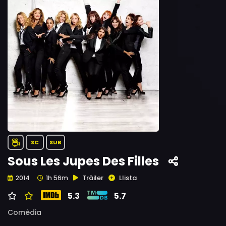
SC
SUB
Sous Les Jupes Des Filles
Tràiler
Llista
2014
1h 56m
5.3
5.7
Comèdia