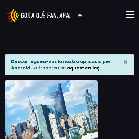
×
Descarregueu-vos la nostra aplicació per
Android
. La trobareu en
aquest enllaç