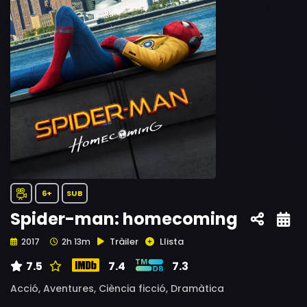
6+
SUB
Spider-man: homecoming
Tràiler
Llista
2017
2h 13m
7.5
7.4
7.3
Acció,
Aventures,
Ciència ficció,
Dramàtica