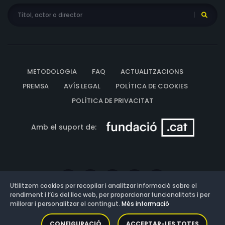
METODOLOGIA
FAQ
ACTUALITZACIONS
PREMSA
AVÍS LEGAL
POLÍTICA DE COOKIES
POLÍTICA DE PRIVACITAT
Amb el suport de:
Utilitzem cookies per recopilar i analitzar informació sobre el
rendiment i l’ús del lloc web, per proporcionar funcionalitats i per
millorar i personalitzar el contingut.
Més informació
Versió: 3.13.0.202607011342
CONFIGURACIÓ
ACCEPTAR-LES TOTES