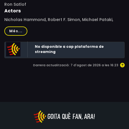
Ron Satlof
Actors
Nicholas Hammond, Robert F. Simon, Michael Pataki,
JoAnna Cameron, Robert Alda, Chip Fields, Randolph
Més...
Powell, Lawrence P. Casey, Simon Scott, Sidney Clute,
Anne Bloom, Steven Anderson, Herbie Braha, Emil Farkas,
No disponible a cap plataforma de
Leigh Kavanaugh, Ron Hajak, Walt Davis, Barbara
streaming
Sanders, Jerry Martin, George Barrows, Orin Kennedy,
Gino Ardito
Darrera actualització: 7 d'agost de 2026 a les 16:23