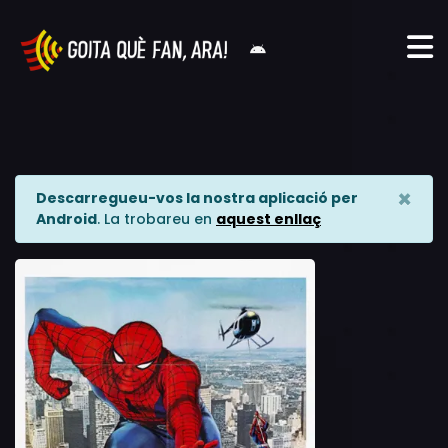
×
Descarregueu-vos la nostra aplicació per
Android
. La trobareu en
aquest enllaç