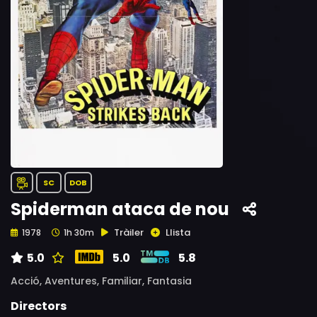
SC
DOB
Spiderman ataca de nou
Tràiler
Llista
1978
1h 30m
5.0
5.0
5.8
Acció,
Aventures,
Familiar,
Fantasia
Directors