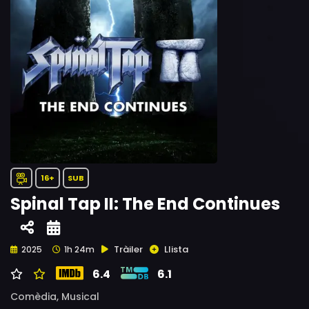
16+
SUB
Spinal Tap II: The End Continues
Tràiler
Llista
2025
1h 24m
6.4
6.1
Comèdia,
Musical