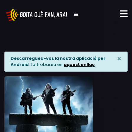
×
Descarregueu-vos la nostra aplicació per
Android
. La trobareu en
aquest enllaç