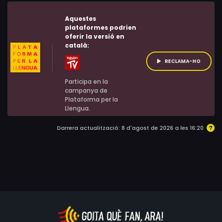
de Paul McCartney, Elton John, Questlove, Garth Brooks
o Trisha Yearwood, entre otros.
Aquestes
plataformes podrien
oferir la versió en
català:
RECLAMA-HO
Participa en la
campanya de
Plataforma per la
Llengua.
Darrera actualització: 8 d'agost de 2026 a les 16:20