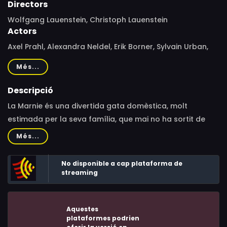
Directors
Wolfgang Lauenstein, Christoph Lauenstein
Actors
Axel Prahl, Alexandra Neldel, Erik Borner, Sylvain Urban,
Obada Adnan, Addison Rae, Susan Tackenberg, Alison
Més...
Paule-Rippier, Mark Rossman, Andy Valvur, Mike
McAlpine, Tony Clark
Descripció
La Marnie és una divertida gata domèstica, molt
estimada per la seva família, que mai no ha sortit de
casa seva. Tot i que és molt curiosa, l’única cosa que
Més...
coneix del món és el ha vist per televisió. Com que
admira les grans aventures que viuen els protagonistes
No disponible a cap plataforma de
de les pel·lícules, la Marnie vol viure’n una de pròpia. Per
streaming
això, i amb el suport d’un gos, d’un ruc i d’un gall
setciències, serà l’Agent 00-Cat!
Aquestes
plataformes podrien