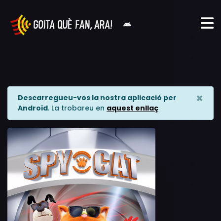
×
Descarregueu-vos la nostra aplicació per
Android
. La trobareu en
aquest enllaç