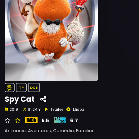
TP
DOB
Spy Cat
Tràiler
Llista
2019
1h 24m
5.5
6.7
Animació,
Aventures,
Comèdia,
Familiar