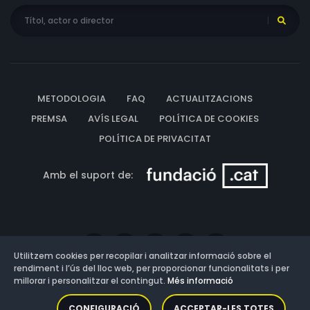
METODOLOGIA
FAQ
ACTUALITZACIONS
PREMSA
AVÍS LEGAL
POLÍTICA DE COOKIES
POLÍTICA DE PRIVACITAT
Amb el suport de:
Utilitzem cookies per recopilar i analitzar informació sobre el
rendiment i l’ús del lloc web, per proporcionar funcionalitats i per
millorar i personalitzar el contingut.
Més informació
Versió: 3.13.0.202607011342
CONFIGURACIÓ
ACCEPTAR-LES TOTES