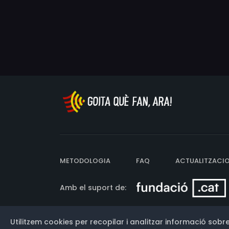
METODOLOGIA
FAQ
ACTUALITZACI
Amb el suport de:
Utilitzem cookies per recopilar i analitzar informació sobre
Versió: 3.13.0.202607011342