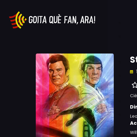
S
Ciè
Di
Le
Ac
Wil