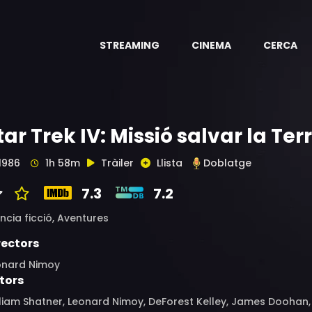
STREAMING
CINEMA
CERCA
tar Trek IV: Missió salvar la Ter
1986
1h 58m
Tràiler
Llista
Doblatge
7.3
7.2
ncia ficció,
Aventures
rectors
onard Nimoy
tors
liam Shatner, Leonard Nimoy, DeForest Kelley, James Doohan, 