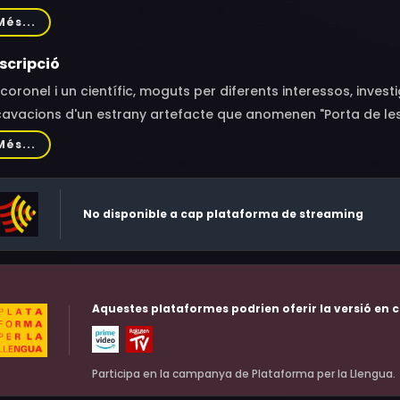
mon Hounsou, Carlos Lauchu, Leon Rippy, French Stewart, Dere
Més...
fler, Frank Welker, Rae Allen, Richard Kind, Jack Moore, Steve 
il Hoffman, John Storey, Lee Taylor-Allan, George Gray, Kelly 
scripció
reya, Michael Concepcion, Jerry Gilmore, Michel Jean-Philippe,
coronel i un científic, moguts per diferents interessos, inves
neth Danziger, Christopher West, Robert Ackerman, Kairon J
avacions d'un estrany artefacte que anomenen "Porta de les
oneixement, travessen la Porta i són transportats a un planet
Més...
No disponible a cap plataforma de streaming
Aquestes plataformes podrien oferir la versió en c
Participa en la campanya de Plataforma per la Llengua.