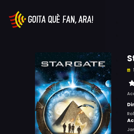
S
Ac
Di
Ro
Ac
Jam