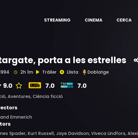
STREAMING
CINEMA
CERCA
targate, porta a les estrelles
1994
2h 1m
Tràiler
Llista
Doblatge
9.0
7.0
7.0
ció,
Aventures,
Ciència ficció
rectors
land Emmerich
tors
es Spader, Kurt Russell, Jaye Davidson, Viveca Lindfors, Alexis C