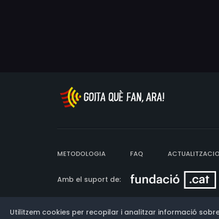
METODOLOGIA
FAQ
ACTUALITZACI
Amb el suport de:
Utilitzem cookies per recopilar i analitzar informació sobre
Versió: 3.13.0.202607011342