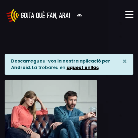
×
Descarregueu-vos la nostra aplicació per
Android
. La trobareu en
aquest enllaç