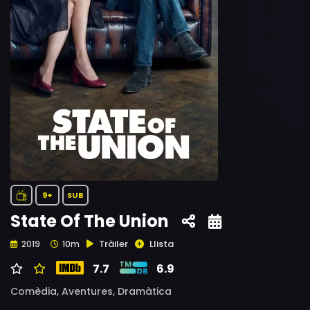
9+
SUB
State Of The Union
Tràiler
Llista
2019
10m
7.7
6.9
Comèdia,
Aventures,
Dramàtica