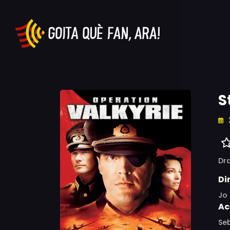
S
Dr
Di
Jo 
Ac
Seb