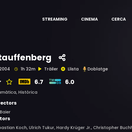
STREAMING
CINEMA
CERCA
tauffenberg
2004
1h 32m
Tràiler
Llista
Doblatge
6.7
6.0
amàtica,
Històrica
rectors
Baier
tors
astian Koch, Ulrich Tukur, Hardy Krüger Jr., Christopher Buchh