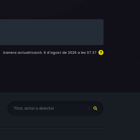
rten, Karl-Heinz von Liebezeit, Ronald Nitschke,
David C. Bunners, Milan Peschel, Joachim
Darrera actualització: 6 d'agost de 2026 a les 07:37