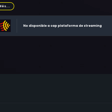
trich, Katharina Rivilis, Axel Milberg, Michael Lott, Thorsten Me
Més...
istine Sommer, Michaela Wiebusch, Rainer Bock, Enrico Mutti, 
ßmeier
No disponible a cap plataforma de streaming