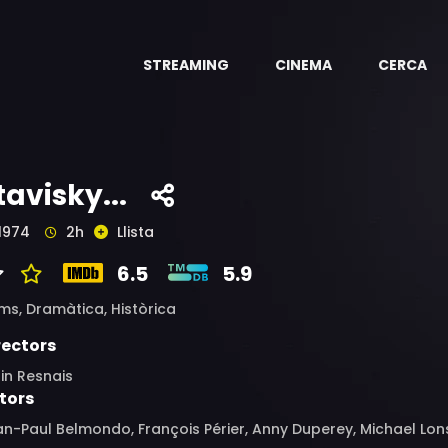
STREAMING
CINEMA
CERCA
tavisky...
1974
2h
Llista
6.5
5.9
ims,
Dramàtica,
Històrica
rectors
in Resnais
tors
n-Paul Belmondo, François Périer, Anny Duperey, Michael Lon