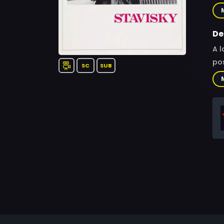
Boy
Sil
Fai
De
Are
A l
Cat
pos
SC
SUB
Cha