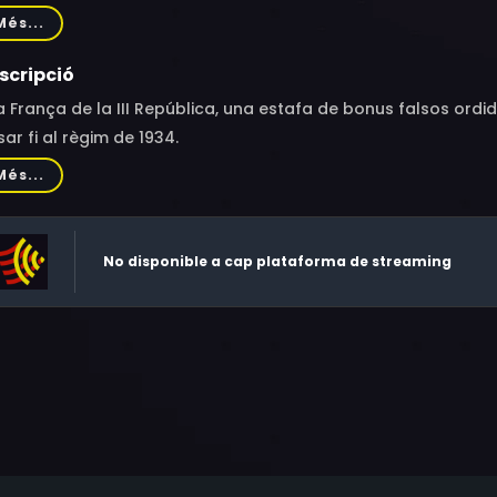
er, Pierre Vernier, Marcel Cuvelier, Van Doude, Jacques Spie
Més...
via Bădescu, Jacques Eyser, Fernand Guiot, Daniel Lecourtois,
nsilber, Raymond Girard, Gigi Ballista, Guido Cerniglia, Yves B
scripció
strup, Roland Bertin, Imelde Marani, Lucienne Legrand, Guy Pi
a França de la III República, una estafa de bonus falsos ordi
herine Sellers, Paul Villé, Vicky Messica, Lionel Vitrant, Geor
ar fi al règim de 1934.
rlier
Més...
No disponible a cap plataforma de streaming