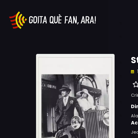
S
Cr
Di
Ala
Ac
Jea