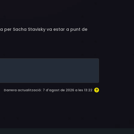
sser, Michel Beaune, Maurice Jacquemont,
 Gérard Depardieu, Niké Arrighi, Samson
rainville, Gabriel Cattand, Jean Michaud, Niels
érauld, Yves Peneau, Dominique Rollin,
da per Sacha Stavisky va estar a punt de
ges Yacoubian, François Leterrier, Jean-Michel
Darrera actualització: 7 d'agost de 2026 a les 13:22