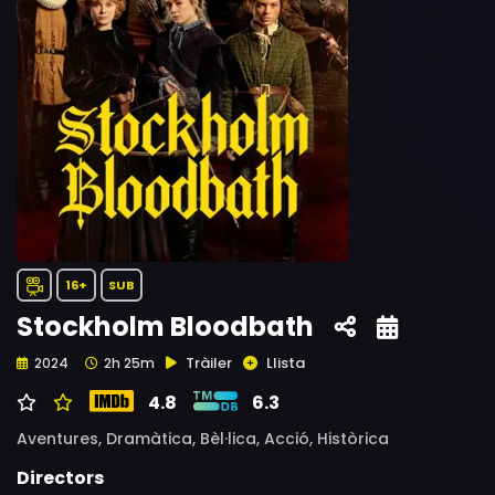
16+
SUB
Stockholm Bloodbath
Tràiler
Llista
2024
2h 25m
4.8
6.3
Aventures,
Dramàtica,
Bèl·lica,
Acció,
Històrica
Directors