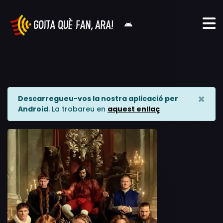
×
Descarregueu-vos la nostra aplicació per
Android
. La trobareu en
aquest enllaç