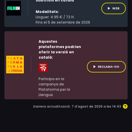
Subtítols en català
WEB
Modalitats:
Lloguer: 4.95 € / 72 H.
Fins el 5 de setembre de 2026
Aquestes
plataformes podrien
oferir la versió en
català:
RECLAMA-HO
Participa en la
campanya de
Plataforma per la
Llengua.
Darrera actualització: 7 d'agost de 2026 a les 14:43