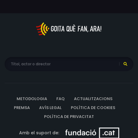
un programa de ràdio de dues hores. A mesura que es
desenvolupen els esdeveniments, un esgotador joc del
gat i el ratolí revelarà que la persona darrere de la
trucada ha tingut totes les cartes a la mà durant tot el
temps. Confrontada, la Lara se n'adona que és hora de
deixar de viure una mentida.
METODOLOGIA
FAQ
ACTUALITZACIONS
PREMSA
AVÍS LEGAL
POLÍTICA DE COOKIES
POLÍTICA DE PRIVACITAT
Amb el suport de: