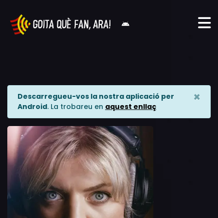
×
Descarregueu-vos la nostra aplicació per
Android
. La trobareu en
aquest enllaç