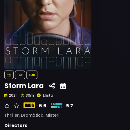
16+
SUB
Storm Lara
Llista
2021
30m
6.6
5.7
Thriller,
Dramàtica,
Misteri
Directors