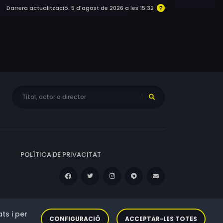
son, Phillipos Haile, Benicio Hall, Joe P.
Darrera actualització: 5 d'agost de 2026 a les 15:32
t, India Howard, Michael L. Howard, Jahmilla
on, Jessica Juarez, Steve Kaufmann,
gh, Ina-Alice Kopp, J. Kristopher, Ray
eford, Mota Maria, Jaron Marquis, Newton
Moran, Phillip O’Riley, David Pearl, Oscar
ire, Diezel Ramos, Xu Razer, Phillip Ristaino,
s, Philicia Saunders, Carmina Scarpa,
 Maria Sten, Franklin J. Sterns, Philly Swain,
Daisy White, Leland White, Sierra Meshele
POLÍTICA DE PRIVACITAT
ts i per
CONFIGURACIÓ
ACCEPTAR-LES TOTES