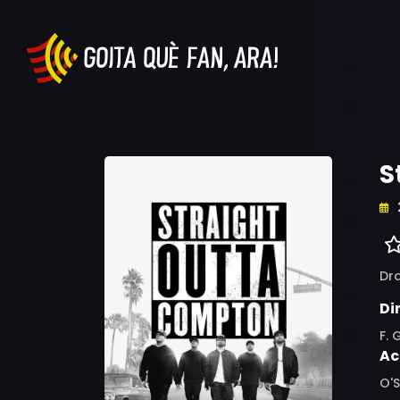
S
Dr
Di
F. 
Ac
O'S