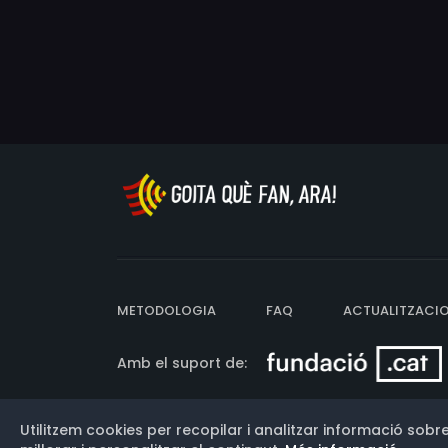
Ame
Har
Ja
Sam
Leo
May
Per
Jan
Cai
Bog
Wi
METODOLOGIA
FAQ
ACTUALITZACI
Amb el suport de:
Utilitzem cookies per recopilar i analitzar informació sobre
Versió: 3.13.0.202607011342