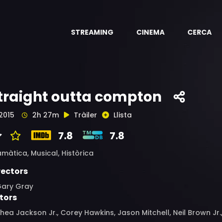
STREAMING
CINEMA
CERCA
traight outta compton
2015
2h 27m
Tràiler
Llista
7.8
7.8
amàtica,
Musical,
Històrica
rectors
Gary Gray
tors
hea Jackson Jr., Corey Hawkins, Jason Mitchell, Neil Brown Jr.