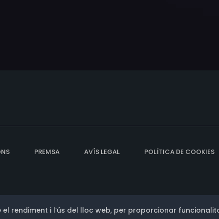
rico Galli, Khalid Ghajji, Brian Gilleece, Tekin Girgin, David Grey
ris, Krystal M. Harris, David S. Robinson Hicks, Solange Hordat
ckson, Precious Jenkins, Dwayne Marion Johnson, Jason Johns
antha Kelly, David Dustin Kenyon, Slim Khezri, Tiffany Kimbrou
nard, Jr., Jamaal Lewis, Blu Lindsey, Wilfred Lopez, Ron Lunc
enge, Brian Metran, Tsion Mitchell, Lex Montgomery, Lawrence 
eida, Chauntae Pink, Ladell Preston, Sean Quezada, Jamal Queza
a Ritter, Toryan Rogers, Vince Romo, Alex Roth, Kimberly Ryan
leigh Scott, Prince Shah, Rick Silver, ''Knife'' Sotelo, Jimmy Star,
dan Szumilas, Yatoya Toy, Steve Turner, David Ulmer, Lauren 
lliams, Tyron Woodley, Mercedes Young, David McClellan
ONS
PREMSA
AVÍS LEGAL
POLÍTICA DE COOKIES
 el rendiment i l’ús del lloc web, per proporcionar funcionalita