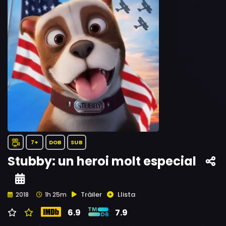
7+
DOB
SUB
Stubby: un heroi molt especial
Tràiler
Llista
2018
1h 25m
6.9
7.9