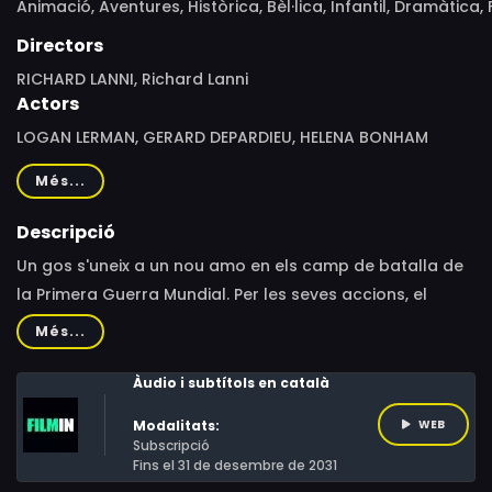
Animació,
Aventures,
Històrica,
Bèl·lica,
Infantil,
Dramàtica,
Directors
RICHARD LANNI, Richard Lanni
Actors
LOGAN LERMAN, GERARD DEPARDIEU, HELENA BONHAM
CARTER, Helena Bonham Carter, Logan Lerman, Gérard
Més...
Depardieu, Gerard Depardieu, Jim Pharr, Jordan Beck,
Jason Ezzell
Descripció
Un gos s'uneix a un nou amo en els camp de batalla de
la Primera Guerra Mundial. Per les seves accions, el
Sargent Stubby esdevindrà el gos més condecorat de la
Més...
història dels Estats Units.
Àudio i subtítols en català
Modalitats:
WEB
Subscripció
Fins el 31 de desembre de 2031