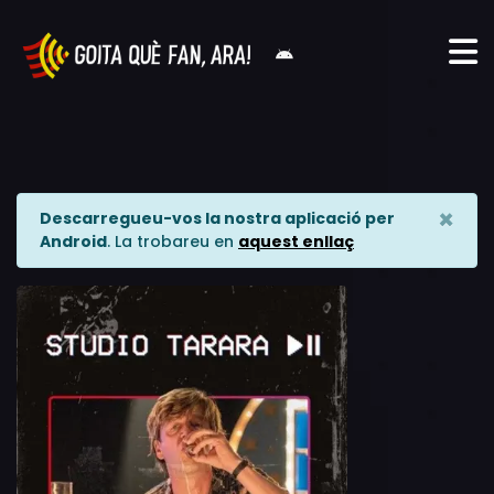
×
Descarregueu-vos la nostra aplicació per
Android
. La trobareu en
aquest enllaç