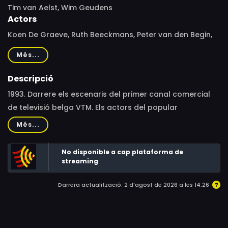
Tim van Aelst, Wim Geudens
Actors
Koen De Graeve, Ruth Beeckmans, Peter van den Begin,
Janne Desmet, Geert Van Rampelberg, Frances Lefebure,
Més...
Charlotte Timmers, Jonas Vermeulen, Lauren Versnick,
Boris Van Severen
Descripció
1993. Darrere els escenaris del primer canal comercial
de televisió belga VTM. Els actors del popular
espectacle"Studio Tarara"es perden progressivament
Més...
en una espiral d'autodestrucció que culmina amb un
misteriós suïcidi.
No disponible a cap plataforma de
streaming
Darrera actualització: 2 d'agost de 2026 a les 14:26