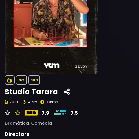
SC
SUB
Studio Tarara
Llista
2019
47m
7.9
7.5
Dramàtica,
Comèdia
Directors