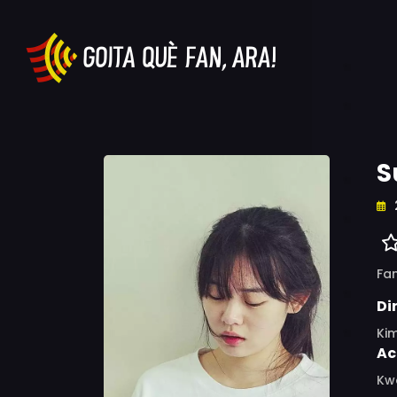
S
Fam
Di
Kim
Ac
Kw