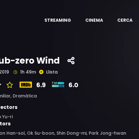
STREAMING
CINEMA
CERCA
ub-zero Wind
2019
1h 49m
Llista
6.9
6.0
iliar,
Dramàtica
rectors
 Yu-ri
tors
on Han-sol, Ok Su-boon, Shin Dong-mi, Park Jong-hwan