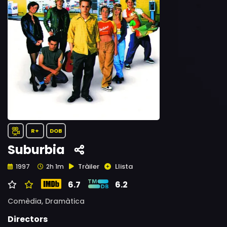
R+
DOB
Suburbia
Tràiler
Llista
1997
2h 1m
6.7
6.2
Comèdia,
Dramàtica
Directors