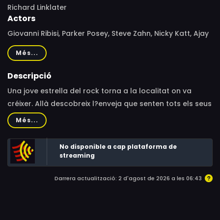
Richard Linklater
Actors
Giovanni Ribisi, Parker Posey, Steve Zahn, Nicky Katt, Ajay
Naidu, Samia Shoaib, Dina Spybey-Waters, Jayce Bartok,
Més...
Amie Carey, Kitt Brophy, Jonn Cherico, Keith Preusse, Eric
Park, William Martin Hayes, Bill Wise, M.J. Lin, Ryan
Descripció
Wickerham, Peter Atherton, Prebble Q. Ramswell
Una jove estrella del rock torna a la localitat on va
créixer. Allà descobreix l?enveja que senten tots els seus
antics companys. Després d'una nit salvatge, la vida de
Més...
tots els joves habitants del lloc canviarà
inexorablement...
No disponible a cap plataforma de
streaming
Darrera actualització: 2 d'agost de 2026 a les 06:43