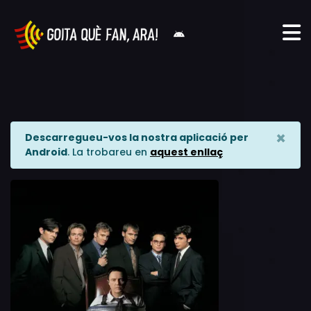
×
Descarregueu-vos la nostra aplicació per
Android
. La trobareu en
aquest enllaç