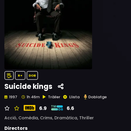
R+
DOB
Suicide kings
Tràiler
Llista
Doblatge
1997
1h 46m
6.9
6.6
Acció,
Comèdia,
Crims,
Dramàtica,
Thriller
Directors