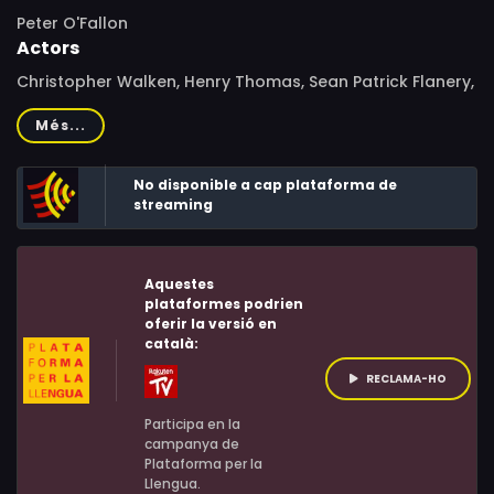
Peter O'Fallon
Actors
Christopher Walken, Henry Thomas, Sean Patrick Flanery,
Jay Mohr, Jeremy Sisto, Johnny Galecki, Nina Siemaszko,
Més...
Denis Leary, Jay Della, Nathan Dana Aldrich, Frank
Medrano, Brad Garrett, Laura San Giacomo, Laura Harris,
No disponible a cap plataforma de
Cliff DeYoung, Sean Whalen, Mark Watson, Louis
streaming
Lombardi, Lisanne Falk
Aquestes
plataformes podrien
oferir la versió en
català:
RECLAMA-HO
Participa en la
campanya de
Plataforma per la
Llengua.