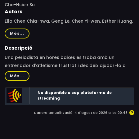
Che-Hsien Su
Actors
Ella Chen Chia-hwa, Geng Le, Chen Yi-wen, Esther Huang,
Haodong Lan, Lin Hui-Min, Li Cheng-Zhan, Erica Xia-Hou,
Més...
Zhan Mu, James Lee, Liu Yu-Ren, Wang Yu Ping
Descripció
Una periodista en hores baixes es troba amb un
entrenador d'atletisme frustrat i decideix ajudar-lo a
aixecar un equip de cinc corredors de marató titllats
Més...
de"problemàtics"a la seva escola de secundària.
No disponible a cap plataforma de
streaming
Darrera actualització: 4 d'agost de 2026 a les 00:48