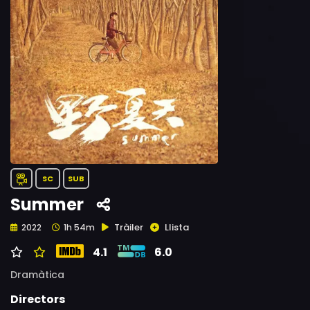
SC
SUB
Summer
Tràiler
Llista
2022
1h 54m
4.1
6.0
Dramàtica
Directors