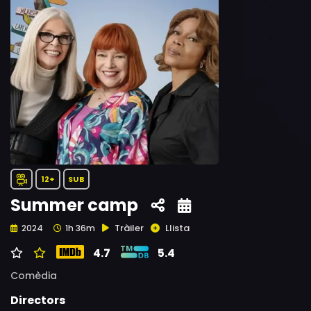
12+
SUB
Summer camp
Tràiler
Llista
2024
1h 36m
4.7
5.4
Comèdia
Directors