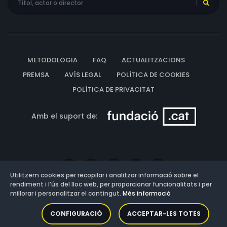
METODOLOGIA
FAQ
ACTUALITZACIONS
PREMSA
AVÍS LEGAL
POLÍTICA DE COOKIES
POLÍTICA DE PRIVACITAT
Amb el suport de:
Utilitzem cookies per recopilar i analitzar informació sobre el
rendiment i l’ús del lloc web, per proporcionar funcionalitats i per
millorar i personalitzar el contingut.
Més informació
Versió: 3.13.0.202607011342
CONFIGURACIÓ
ACCEPTAR-LES TOTES