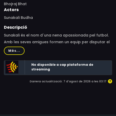
Bhojraj Bhat
Actors
Sunakali Budha
Descripció
Sunakali és el nom d´una nena apassionada pel futbol.
Amb les seves amigues formen un equip per disputar el
campionat nacional. Viuen a la regió de Mugu, a l´oest
Més...
del Nepal, a 3.500 metres d´altitud.
No disponible a cap plataforma de
streaming
Darrera actualització: 7 d'agost de 2026 a les 03:17