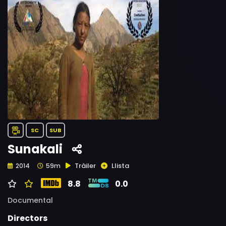
SC
SUB
Sunakali
Tràiler
Llista
2014
59m
8.8
0.0
Documental
Directors