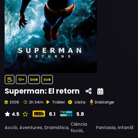
13+
DOB
SUB
Superman: El retorn
Tràiler
Llista
Doblatge
2006
2h 34m
4.5
6.1
5.8
Ciència
Acció,
Aventures,
Dramàtica,
Fantasia,
Infantil
ficció,