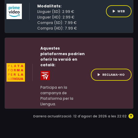
Modalitats:
Lloguer (SD): 2.99 €
WEB
Lloguer (HD): 2.99 €
Compra (SD): 7.99 €
Compra (HD): 7.99 €
Aquestes
plataformes podrien
oferir la versió en
català:
RECLAMA-HO
Participa en la
campanya de
Plataforma per la
Llengua.
Darrera actualització: 12 d'agost de 2026 a les 22:02