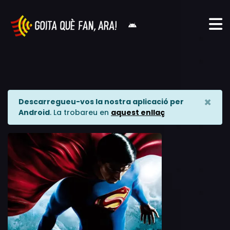
×
Descarregueu-vos la nostra aplicació per
Android
. La trobareu en
aquest enllaç