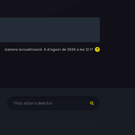
avaioli, Rafael Pisareff, Franco Adducci, Ico
Darrera actualització: 6 d'agost de 2026 a les 12:17