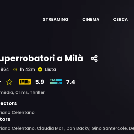
STREAMING
CINEMA
CERCA
uperrobatori a Milà
1964
1h 42m
Llista
5.9
7.4
mèdia,
Crims,
Thriller
rectors
riano Celentano
tors
iano Celentano, Claudia Mori, Don Backy, Gino Santercole, Det