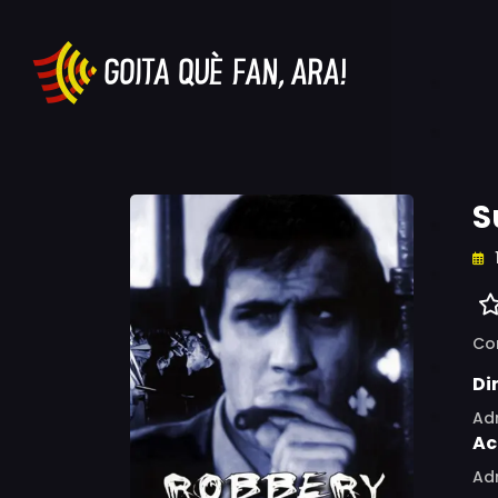
S
Co
Di
Ad
Ac
Adr