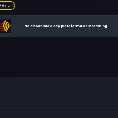
torio Salvetti, Milena Bettini, Tiziano, Loris Bazzocchi, Isarco R
Més...
utti, Ivan Rassimov, Andrea Checchi, Aldo Maccione
No disponible a cap plataforma de streaming