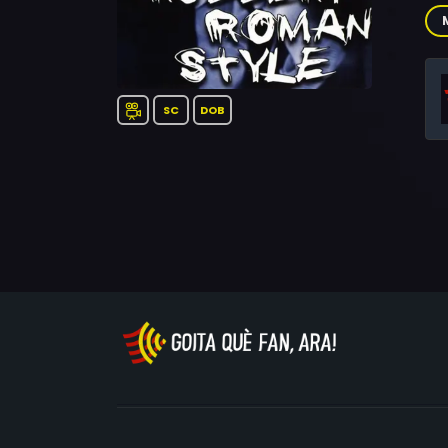
Vit
Cer
SC
DOB