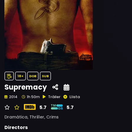
18+
DOB
SUB
Supremacy
Tràiler
Llista
2014
1h 50m
5.7
5.7
Dramàtica,
Thriller,
Crims
Directors