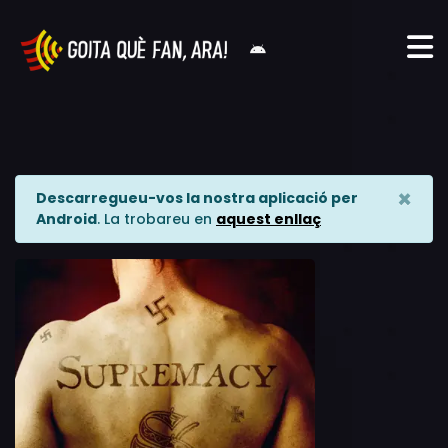
×
Descarregueu-vos la nostra aplicació per
Android
. La trobareu en
aquest enllaç