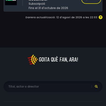
Subscripció
afroamericana. En Sonny Walker, patriarca de la família
Fins el 31 d'octubre de 2026
i també exconvicte, intenta entendre els motius del
neonazi i treure la seva família amb vida.
Darrera actualització: 12 d'agost de 2026 a les 22:03