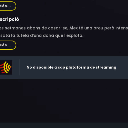
ia, Amina Rachid, Francesc Albiol, Vicente Gil, Fermí Herrero
Més...
scripció
es setmanes abans de casar-se, Álex té una breu però inten
 sota la tutela d'una dona que l'explota.
Més...
No disponible a cap plataforma de streaming