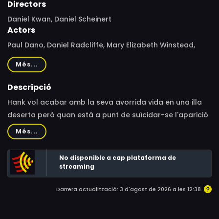
Directors
Daniel Kwan, Daniel Scheinert
Actors
Paul Dano, Daniel Radcliffe, Mary Elizabeth Winstead,
Antonia Ribero, Timothy Eulich, Richard Gross, Marika
Més...
Casteel, Andy Hull, Aaron Marshall, Shane Carruth,
Jessica Harbeck
Descripció
Hank vol acabar amb la seva avorrida vida en una illa
deserta però quan està a punt de suïcidar-se l'aparició
d'un cos a la platja el fa canviar d'opinió.
Més...
No disponible a cap plataforma de
streaming
Darrera actualització: 3 d'agost de 2026 a les 12:38