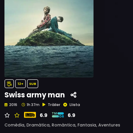
12+
SUB
Swiss army man
Tràiler
Llista
2016
1h 37m
6.9
6.9
Comèdia,
Dramàtica,
Romàntica,
Fantasia,
Aventures