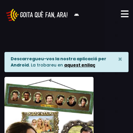
×
Descarregueu-vos la nostra aplicació per
Android
. La trobareu en
aquest enllaç