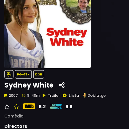
PG-13+
DOB
Sydney White
Tràiler
Llista
Doblatge
2007
1h 48m
6.2
6.5
Comèdia
Directors