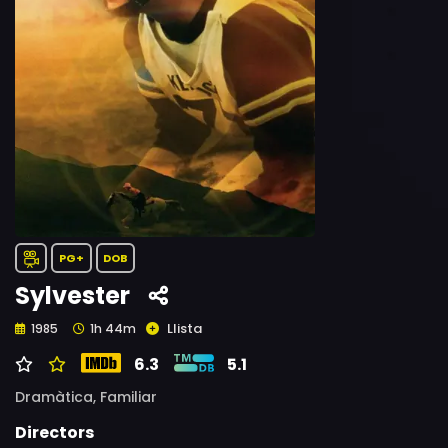
PG+
DOB
Sylvester
Llista
1985
1h 44m
6.3
5.1
Dramàtica,
Familiar
Directors