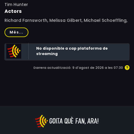
Tim Hunter
Actors
Richard Farnsworth, Melissa Gilbert, Michael Schoeffling,
Constance Towers, Peter Kowanko, Arliss Howard,
Més...
Yankton Hatten, Shane Serwin, James Gammon, Ángel
Salazar, Shizuko Hoshi, Chris Pedersen, Gary Jules
No disponible a cap plataforma de
Jouvenat
streaming
Darrera actualització: 9 d'agost de 2026 a les 07:30