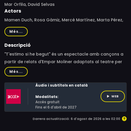
Mar Orfila, David Selvas
Actors
Mamen Duch, Rosa Gàmiz, Mercè Martínez, Marta Pérez,
Carme Pla, Marc Rodríguez, David Selvas
Més...
Descripció
"T'estimo si he begut" és un espectacle amb cançons a
partir de relats d'Empar Moliner adaptats al teatre per
ella mateixa. Històries esbojarrades que fascinen per la
Més...
seva singularitat, protagonitzades per personatges
gens carismàtics, gens agraciats, però molt còmics.
Àudio i subtítols en català
Modalitats:
WEB
Accés gratuït
Fins el 6 d'abril de 2027
Darrera actualització: 6 d'agost de 2026 a les 02:00