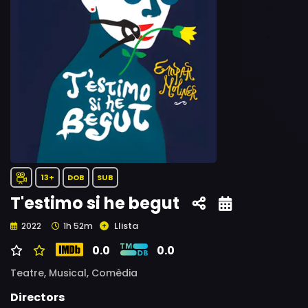
13+
DOB
SUB
T'estimo si he begut
Llista
2022
1h 52m
0.0
0.0
Teatre,
Musical,
Comèdia
Directors