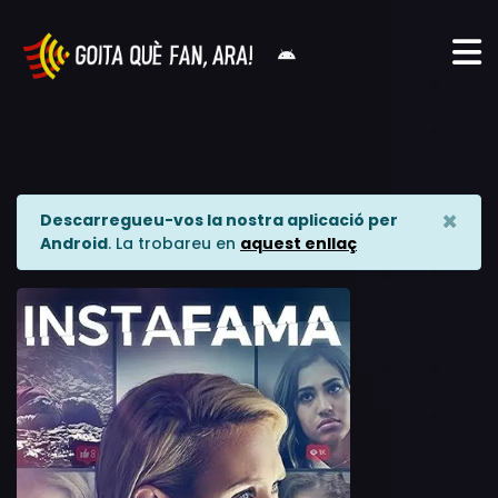
×
Descarregueu-vos la nostra aplicació per
Android
. La trobareu en
aquest enllaç