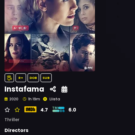
R+
DOB
SUB
Instafama
Llista
2020
1h 19m
4.7
6.0
Thriller
Directors