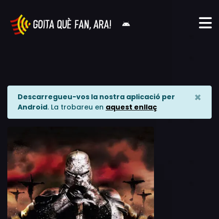
×
Descarregueu-vos la nostra aplicació per
Android
. La trobareu en
aquest enllaç