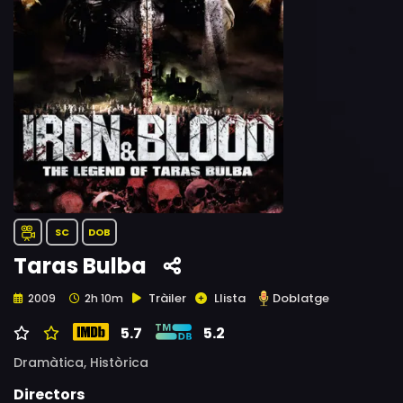
SC
DOB
Taras Bulba
Tràiler
Llista
Doblatge
2009
2h 10m
5.7
5.2
Dramàtica,
Històrica
Directors