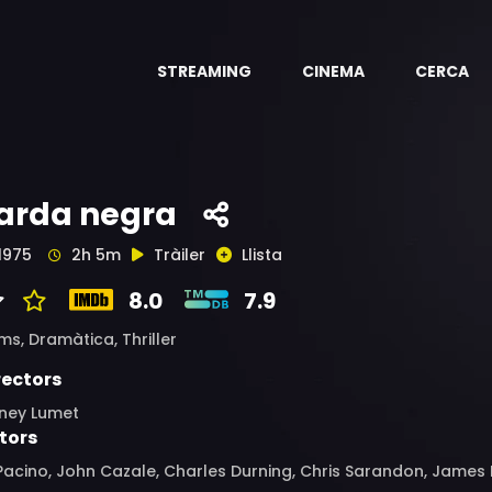
STREAMING
CINEMA
CERCA
arda negra
1975
2h 5m
Tràiler
Llista
8.0
7.9
ims,
Dramàtica,
Thriller
rectors
dney Lumet
tors
Pacino, John Cazale, Charles Durning, Chris Sarandon, James B