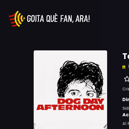
T
Cr
Di
Si
Ac
Al 