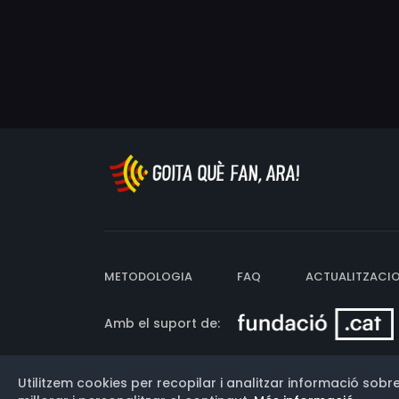
METODOLOGIA
FAQ
ACTUALITZACI
Amb el suport de:
Utilitzem cookies per recopilar i analitzar informació sobre
Versió: 3.13.0.202607011342