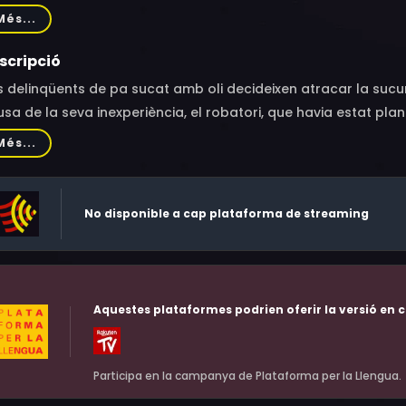
rick, Carol Kane, Sandra Kazan, Marcia Jean Kurtz, Amy Levitt
Més...
mine Foresta, Lance Henriksen, Floyd Levine, Dick Anthony Wi
ith Malina, Susan Peretz, William Bogert, Ron Cummins, Jay G
scripció
ave, Lionel Pina, Robert Costanzo, Ron Gilbert, Kenneth McMill
 delinqüents de pa sucat amb oli decideixen atracar la sucu
es Bulleit, Todd Everett, Raymond Serra, Tom Towles
sa de la seva inexperiència, el robatori, que havia estat pla
converteix en un parany per als atracadors i en un espectacle 
Més...
No disponible a cap plataforma de streaming
Aquestes plataformes podrien oferir la versió en c
Participa en la campanya de Plataforma per la Llengua.