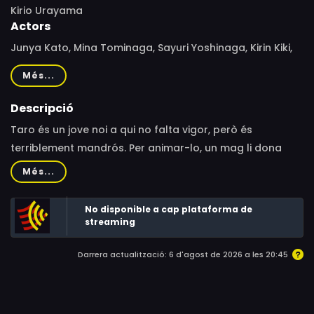
Kirio Urayama
Actors
Junya Kato, Mina Tominaga, Sayuri Yoshinaga, Kirin Kiki,
Kazuo Kumakura, Kazuo Kitamura, Toshiko Yabuki, Junko
Més...
Kuroda
Descripció
Taro és un jove noi a qui no falta vigor, però és
terriblement mandrós. Per animar-lo, un mag li dona
una poció que li confereix la força de cent homes, però
Més...
únicament quan l'utilitza per fer el bé. Un dia, l'àvia de
Taro li revela que la seva mare ha estat transformada
No disponible a cap plataforma de
en drac. Taro decideix llavors superar la seva peresa i
streaming
marxar a la recerca de la seva mare.
Darrera actualització: 6 d'agost de 2026 a les 20:45