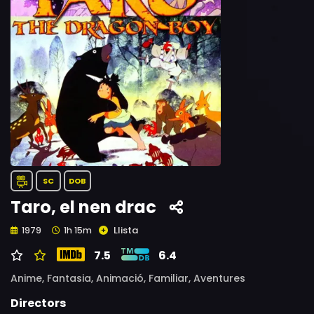
SC
DOB
Taro, el nen drac
Llista
1979
1h 15m
7.5
6.4
Anime,
Fantasia,
Animació,
Familiar,
Aventures
Directors