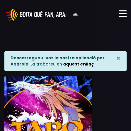
×
Descarregueu-vos la nostra aplicació per
Android
. La trobareu en
aquest enllaç