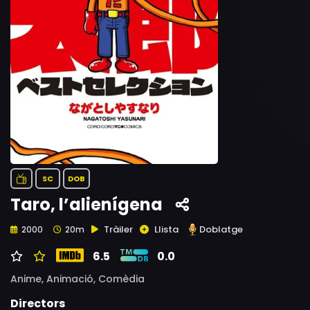
SC
DOB
Taro, l’alienígena
Tràiler
Llista
Doblatge
2000
20m
6.5
0.0
Anime,
Animació,
Comèdia
Directors