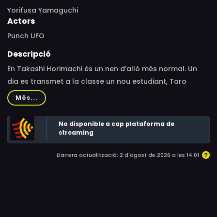
Yorifusa Yamaguchi
Actors
Punch UFO
Descripció
En Takashi Horimachi és un nen d’allò més normal. Un
dia es transmet a la classe un nou estudiant, Taro
Tanaka. És blau, amb grans ulls, orelles punxegudes i un
Més...
cap calb amb una banya. En Takashi, obsessionat en
saber més del seu nou i estrany company el seguirà a
No disponible a cap plataforma de
totes bandes, però només acabarà caient en les
streaming
bromes i trampes «còsmiques» d’en Taro.
Darrera actualització: 2 d'agost de 2026 a les 14:01