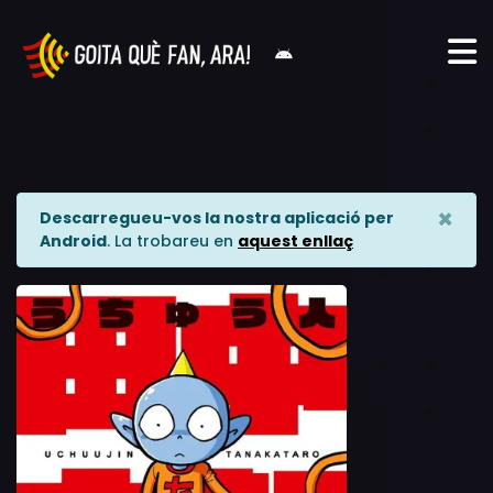
×
Descarregueu-vos la nostra aplicació per
Android
. La trobareu en
aquest enllaç