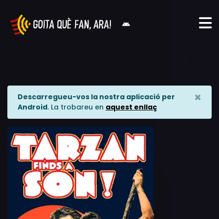
×
Descarregueu-vos la nostra aplicació per
Android
. La trobareu en
aquest enllaç