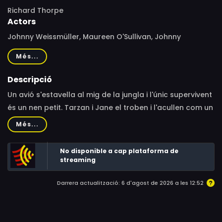
Richard Thorpe
Actors
Johnny Weissmüller, Maureen O'Sullivan, Johnny
Sheffield, Ian Hunter, Henry Stephenson, Frieda Inescort,
Més...
Henry Wilcoxon, Laraine Day, Morton Lowry, Gavin Muir
Descripció
Un avió s'estavella al mig de la jungla i l'únic supervivent
és un nen petit. Tarzan i Jane el troben i l'acullen com un
fill. Anys després, una expedició organitzada per la
Més...
família del noi s'endinsa a la jungla intentant trobar el
petit.
No disponible a cap plataforma de
streaming
Darrera actualització: 6 d'agost de 2026 a les 12:52