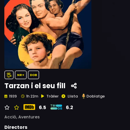
NR+
DOB
Tarzan i el seu fill
Tràiler
Llista
Doblatge
1939
1h 22m
6.5
6.2
Acció,
Aventures
Directors