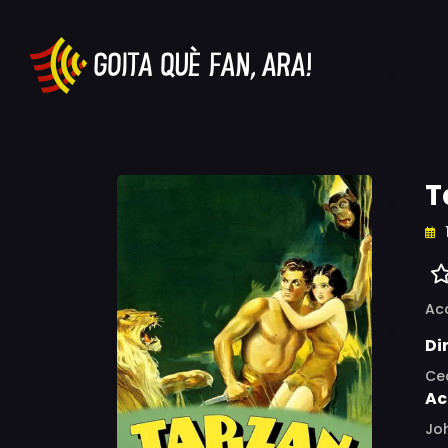
T
Ac
Di
Ce
Ac
Joh