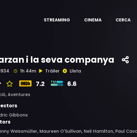
STREAMING
CINEMA
CERCA
arzan i la seva companya
1934
1h 44m
Tràiler
Llista
7.2
6.6
ció,
Aventures
rectors
dric Gibbons
tors
nny Weissmüller, Maureen O'Sullivan, Neil Hamilton, Paul Cav