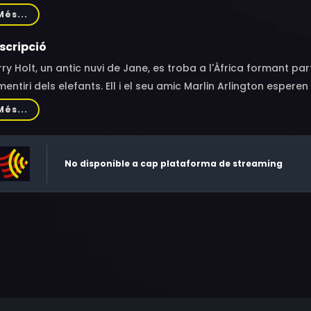
vril, Paul Porcasi, Everett Brown
Més...
scripció
ry Holt, un antic nuvi de Jane, es troba a l'Àfrica formant par
entiri dels elefants. Ell i el seu amic Marlin Arlington esper
dres. Però Tarzan desaprova el seu projecte de saquejar el c
Més...
No disponible a cap plataforma de streaming