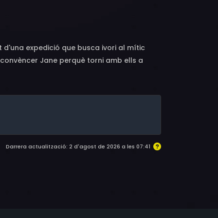
t d'una expedició que busca ivori al mític
en convèncer Jane perquè torni amb ells a
ementiri.
Darrera actualització: 2 d'agost de 2026 a les 07:41