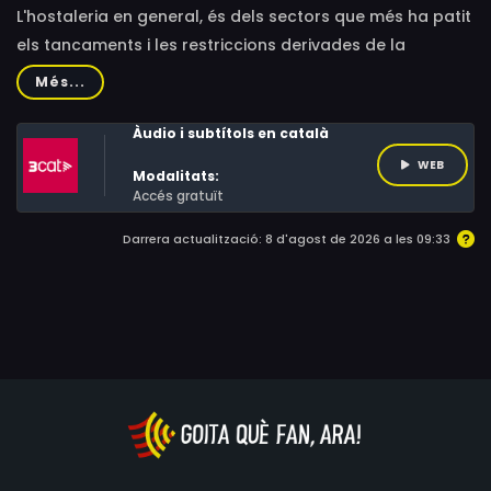
L'hostaleria en general, és dels sectors que més ha patit
els tancaments i les restriccions derivades de la
pandèmia de la Covid i també un dels que més han
Més...
alçat la veu pel fet de sentir-se desprotegits.
Àudio i subtítols en català
WEB
Modalitats:
Accés gratuït
Darrera actualització: 8 d'agost de 2026 a les 09:33