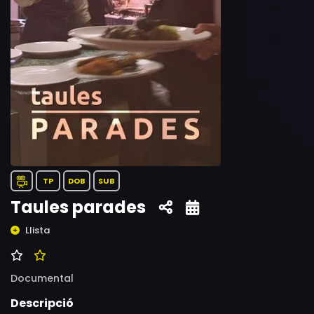
TP
DOB
SUB
Taules parades
Llista
Documental
Descripció