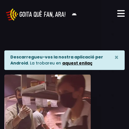
×
Descarregueu-vos la nostra aplicació per
Android
. La trobareu en
aquest enllaç